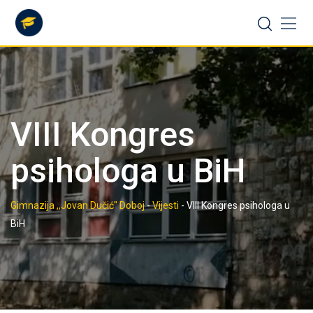
Skip
to
content
VIII Kongres
psihologa u BiH
Gimnazija ,,Jovan Dučić" Doboj
-
Vijesti
-
VIII Kongres psihologa u
BiH