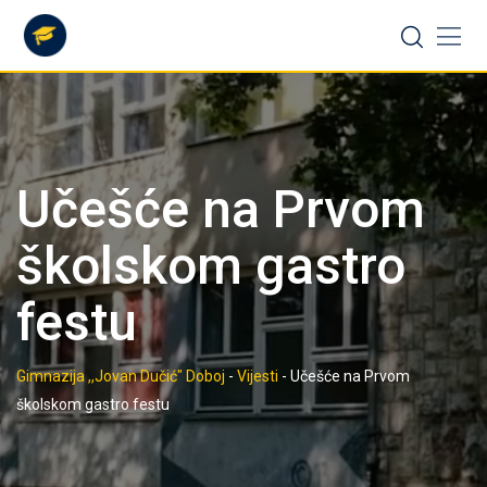
Skip
to
content
Učešće na Prvom
školskom gastro
festu
Gimnazija ,,Jovan Dučić" Doboj
-
Vijesti
-
Učešće na Prvom
školskom gastro festu