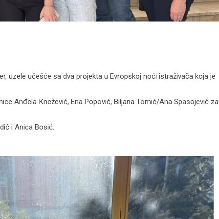
r, uzele učešće sa dva projekta u Evropskoj noći istraživača koja je
učenice Anđela Кnežević, Ena Popović, Biljana Tomić/Ana Spasojević z
ić i Anica Bosić.