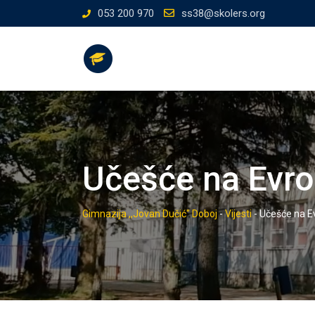
Skip
053 200 970
ss38@skolers.org
to
content
Učešće na Evrop
Gimnazija ,,Jovan Dučić" Doboj
-
Vijesti
-
Učešće na Ev