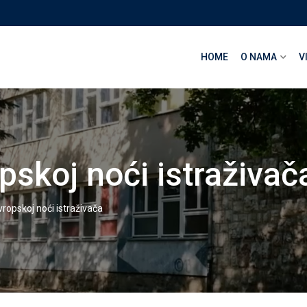
HOME
O NAMA
V
skoj noći istraživač
ropskoj noći istraživača