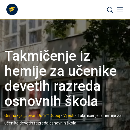
Skip
to
content
Takmičenje iz
hemije za učenike
devetih razreda
osnovnih škola
Gimnazija ,,Jovan Dučić" Doboj
-
Vijesti
-
Takmičenje iz hemije za
učenike devetih razreda osnovnih škola