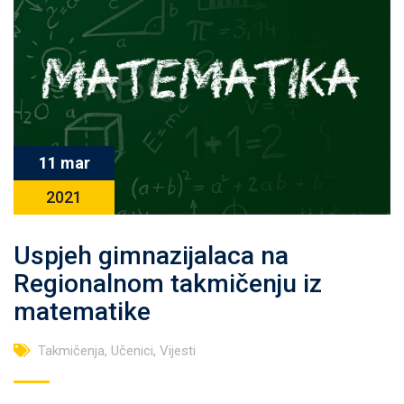
11 mar
2021
Uspjeh gimnazijalaca na
Regionalnom takmičenju iz
matematike
Takmičenja
,
Učenici
,
Vijesti