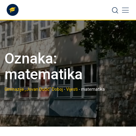
Skip
to
content
Oznaka:
matematika
Gimnazija ,,Jovan Dučić" Doboj
-
Vijesti
-
matematika