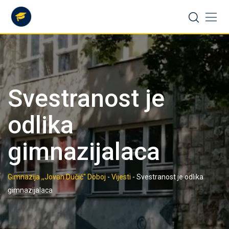
Skip
to
content
Svestranost je
odlika
gimnazijalaca
Gimnazija ,,Jovan Dučić" Doboj
-
Vijesti
-
Svestranost je odlika
gimnazijalaca