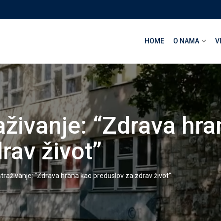
HOME
O NAMA
V
aživanje: “Zdrava hr
rav život”
straživanje: “Zdrava hrana kao preduslov za zdrav život”