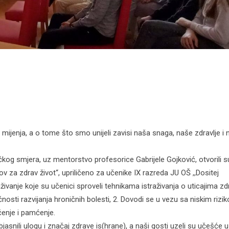
ijenja, a o tome što smo unijeli zavisi naša snaga, naše zdravlje i 
kog smjera, uz mentorstvo profesorice Gabrijele Gojković, otvorili s
 za zdrav život“, upriličeno za učenike IX razreda JU OŠ ,,Dositej
živanje koje su učenici sproveli tehnikama istraživanja o uticajima z
nosti razvijanja hroničnih bolesti, 2. Dovodi se u vezu sa niskim riz
učenje i pamćenje.
snili ulogu i značaj zdrave is(hrane), a naši gosti uzeli su učešće u