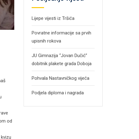
Lijepe vijesti iz Tršića
Povratne informacije sa prvih
upisnih rokova
JU Gimnazija “Jovan Dučić”
dobitnik plakete grada Doboja
Pohvala Nastavničkog vijeća
naš
Podjela diploma i nagrada
u
drave
ikom od
 kvizu