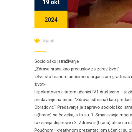
19 okt
2024
Vijesti
Sociološko istraživanje
„Zdrava hrana kao preduslov za zdrav život“
«Sve što hranom unosimo u organizam gradi nas i m
život».
Hipokratovim citatom učenici IV1 društveno – jezič
predavanje na temu: “Zdrava is(hrana) kao preduslov
Obradović“. Predavanje je zapravo sociološko istra
is(hrane) na čovjeka, a to su: 1. Smanjivanje moguć
razvijanja depresije i 3. Zdrava is(hrana) utiče na 
Poučnom i kreativnom prezentacijom učenici su obja