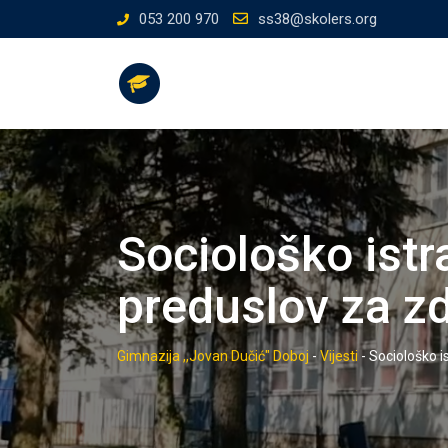
Skip
053 200 970
ss38@skolers.org
to
content
Sociološko istr
preduslov za zd
Gimnazija ,,Jovan Dučić" Doboj
-
Vijesti
-
Sociološko i