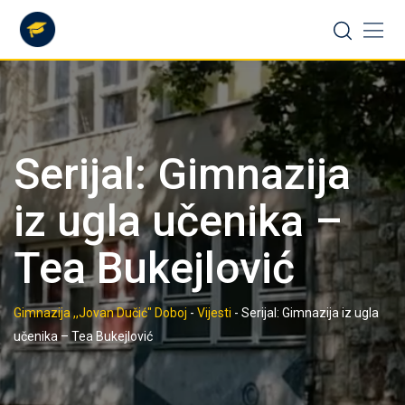
Skip
to
content
Serijal: Gimnazija
iz ugla učenika –
Tea Bukejlović
Gimnazija ,,Jovan Dučić" Doboj
-
Vijesti
-
Serijal: Gimnazija iz ugla
učenika – Tea Bukejlović