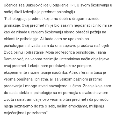
Učenica Tea Bukejlović ide u odjeljenje II-1. U svom školovanju u
našoj školi izdvojila je predmet psihologiju:
“Psihologija je predmet koji smo dobili u drugom razredu
gimnazije. Ovaj predmet mi je bio sasvim nepoznat i činilo mi se
kao da nikada u ranijem školovanju nismo obraćali pažnju na
oblasti iz psihologije. Ali kada sam se upoznala sa
psihologijom, shvatila sam da ona zapravo proučava naš cijeli
život, psihu i odrastanje. Moja profesorica psihologije, Tijana
Damjanović, na veoma zanimljiv i interaktivan način objašnjava
ovaj predmet. Lekcije nam predstavlja kroz primjere,
eksperimente i razne teorije naučnika. Atmosfera na času je
veoma opuštena i prijatna, ali sa velikom pažnjom pratimo
predavanja i mnogo stvari saznajemo i učimo. Znanja koja sam
do sada stekla iz psihologije su mi pomogla u svakodnevnom
životu i smatram da je ovo veoma bitan predmet i da pomoću
njega saznajemo dosta o sebi, našim emocijama, mišljenju,
osjećanjima i potrebama.”