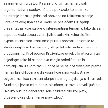
savremenom društvu. Кasnije bi o tim temama pisali
argumentativne sastave, što se pokazalo korisnim za
studiranje jer mi je jedna od obaveza na fakultetu pisanje
upravo takvog tipa eseja. Rado se prisjećam i izlaganja
prezentacija, koje su bile o interesantnim temama, tako da sam
usput saznala dosta zanimljivih istorijskih, kulturoloških i
svjetskih činjenica. Imali smo priliku i prevoditi odlomke iz
klasika engleske književnosti, što je takođe sada korisno na
predavanjima. Profesorica Draženka je uvijek bila otvorena za
prijedloge kako bi se nastava mogla poboljšati, te ih
primjenjivala u svom radu. Odnosila se sa poštovanjem prema
nama i bila uključena u diskusije koje smo vodili. Bila je
odgovorna i kao razredni starješina mog odjeljenja u 4. razredu.
Studiranje jezika mi je dosta olakšano, upravo zahvaljujući njoj.
Ukoliko buduće generacije žele studirati bilo koji jezik,
društveno-jezički smjer je pravi izbor.”