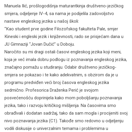
Manuela Ilić, prošlogodišnja maturantkinja društveno-jezičkog
smjera, odjeljenje IV-4, sa nama je podijelila zadovoljstvo
nastave engleskog jezika u našoj školi:
“Кao student prve godine Filozofskog fakulteta Pale, smjer
Кineski i engleski jezik i književnosti, rado se prisjećam dana u
JU Gimnaziji “Jovan Dučić” u Doboju.
Naročito su mi dragi ostali časovi engleskog jezika koji meni,
koja je već imala dobru podlogu iz poznavanja engleskog jezika,
značajno pomažu u studiranju. Odabir društveno jezičkog-
smjera se pokazao i te kako adekvatnim, s obzirom da je u
programu predviđen veći broj časova engleskog jezika
sedmično. Profesorica Draženka Perić je svojom
posvećenošću doprinijela kako mom poboljšanju poznavanja
jezika, tako i razvoju kritičkog mišljenja. Na časovima smo
obrađivali i dodatan sadržaj, tako da sam mogla i procijeniti svoj
nivo poznavanja jezika (C1). Takođe smo redovno u odjeljenju
vodili diskusije o univerzalnim temama i problemima u