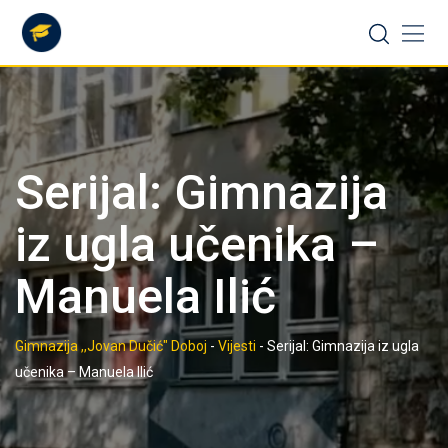
Skip
to
content
Serijal: Gimnazija
iz ugla učenika –
Manuela Ilić
Gimnazija ,,Jovan Dučić" Doboj
-
Vijesti
-
Serijal: Gimnazija iz ugla
učenika – Manuela Ilić