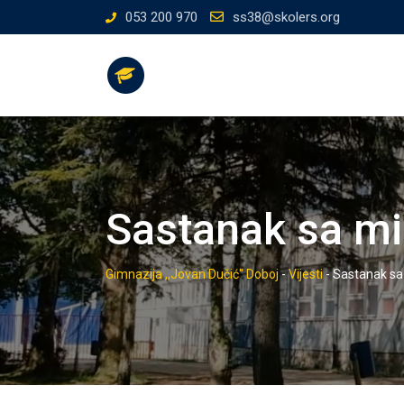
Skip
053 200 970
ss38@skolers.org
to
content
Sastanak sa min
Gimnazija ,,Jovan Dučić" Doboj
-
Vijesti
-
Sastanak sa 