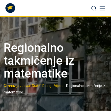
Skip
to
content
Regionalno
takmičenje iz
matematike
Gimnazija ,,Jovan Dučić" Doboj
-
Vijesti
-
Regionalno takmičenje iz
matematike