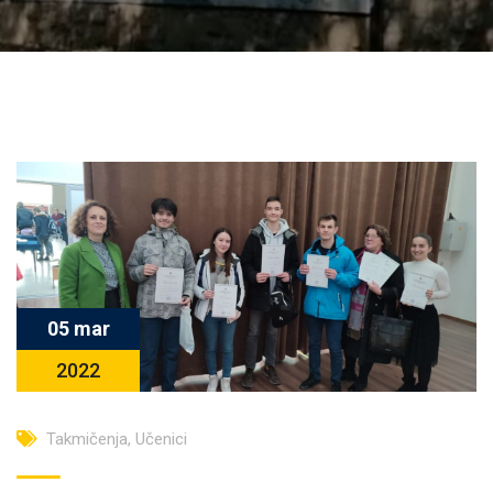
05 mar
2022
Takmičenja
,
Učenici