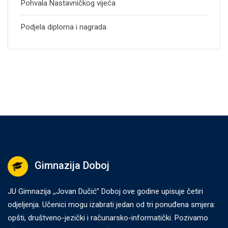
Pohvala Nastavničkog vijeća
Podjela diploma i nagrada
Gimnazija Doboj
JU Gimnazija ,,Jovan Dučić” Doboj ove godine upisuje četiri
odjeljenja. Učenici mogu izabrati jedan od tri ponuđena smjera:
opšti, društveno-jezički i računarsko-informatički. Pozivamo