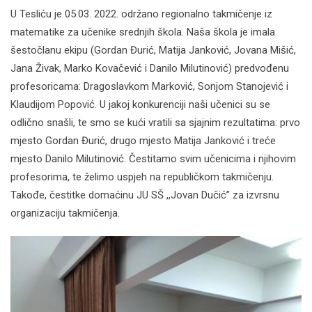
U Tesliću je 05.03. 2022. održano regionalno takmičenje iz
matematike za učenike srednjih škola. Naša škola je imala
šestočlanu ekipu (Gordan Đurić, Matija Janković, Jovana Mišić,
Jana Živak, Marko Kovačević i Danilo Milutinović) predvođenu
profesoricama: Dragoslavkom Marković, Sonjom Stanojević i
Klaudijom Popović. U jakoj konkurenciji naši učenici su se
odlično snašli, te smo se kući vratili sa sjajnim rezultatima: prvo
mjesto Gordan Đurić, drugo mjesto Matija Janković i treće
mjesto Danilo Milutinović. Čestitamo svim učenicima i njihovim
profesorima, te želimo uspjeh na republičkom takmičenju.
Takođe, čestitke domaćinu JU SŠ ,,Jovan Dučić” za izvrsnu
organizaciju takmičenja.