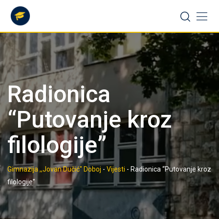
Skip
to
content
Radionica
“Putovanje kroz
filologije”
Gimnazija ,,Jovan Dučić" Doboj
-
Vijesti
-
Radionica “Putovanje kroz
filologije”