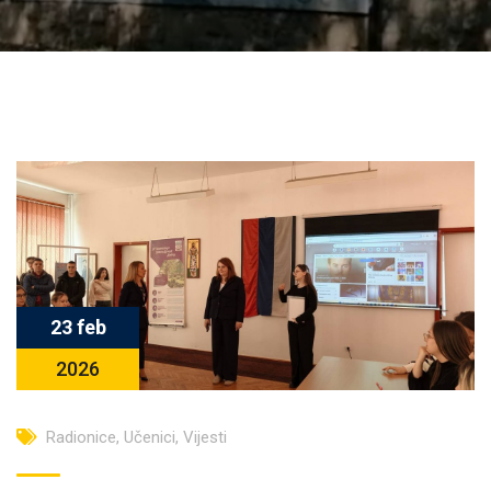
23 feb
2026
Radionice
,
Učenici
,
Vijesti