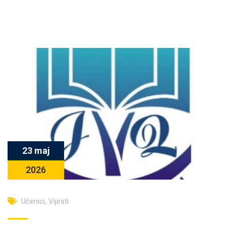
23 maj
2026
Učenici
,
Vijesti