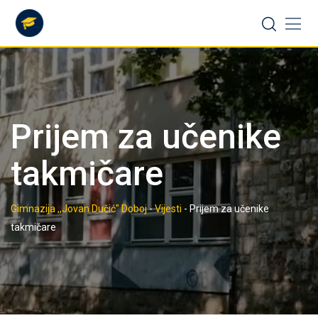
Skip
to
content
Prijem za učenike
takmičare
Gimnazija ,,Jovan Dučić" Doboj
-
Vijesti
-
Prijem za učenike
takmičare