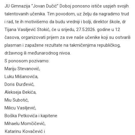
JU Gimnazija “Jovan Dučić” Doboj ponosno ističe uspjeh svojih
talentovanih učenika. Tim povodom, uz želju da nagradimo trud
i rad, te ih motivišemo da budu vredniji i bolji, direktor škole, dr
Tijana Vasiljević Stokić, će u srijedu, 27.5.2026. godine u 12
časova, organizovati prijem za sve naše učenike koji su ostvarili
plasman i zapažene rezultate na takmičenjima republičkog,
državnog ili međunarodnog nivoa.
S ponosom pozivamo:
Mariju Stevanović,
Luku Mišanovića,
Doris Đurđević,
Alekseja Đekića,
Miu Subotić,
Milicu Vasiljević,
Boška Petkovića i kapitene
Mihaelu Momčičević,
Кatarinu Кovačević i