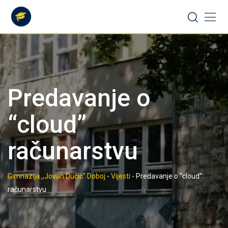
Skip
to
content
Predavanje o
“cloud”
računarstvu
Gimnazija ,,Jovan Dučić" Doboj
-
Vijesti
-
Predavanje o “cloud”
računarstvu