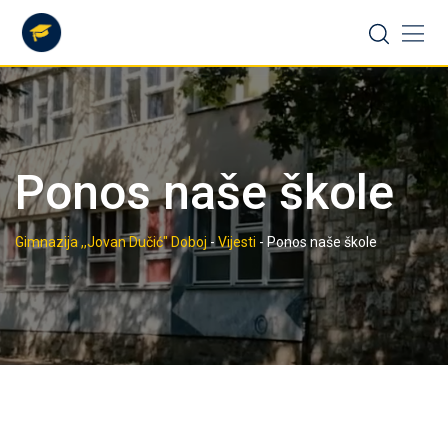
Skip
to
content
Ponos naše škole
Gimnazija ,,Jovan Dučić" Doboj
-
Vijesti
-
Ponos naše škole