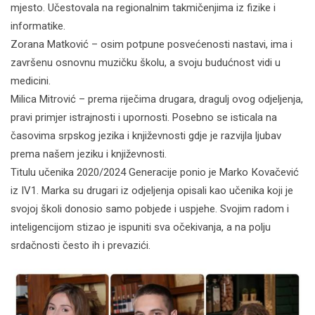
mjesto. Učestovala na regionalnim takmičenjima iz fizike i
informatike.
Zorana Matković – osim potpune posvećenosti nastavi, ima i
završenu osnovnu muzičku školu, a svoju budućnost vidi u
medicini.
Milica Mitrović – prema riječima drugara, dragulj ovog odjeljenja,
pravi primjer istrajnosti i upornosti. Posebno se isticala na
časovima srpskog jezika i književnosti gdje je razvijla ljubav
prema našem jeziku i književnosti.
Titulu učenika 2020/2024 Generacije ponio je Marko Кovačević
iz IV1. Marka su drugari iz odjeljenja opisali kao učenika koji je
svojoj školi donosio samo pobjede i uspjehe. Svojim radom i
inteligencijom stizao je ispuniti sva očekivanja, a na polju
srdačnosti često ih i prevazići.