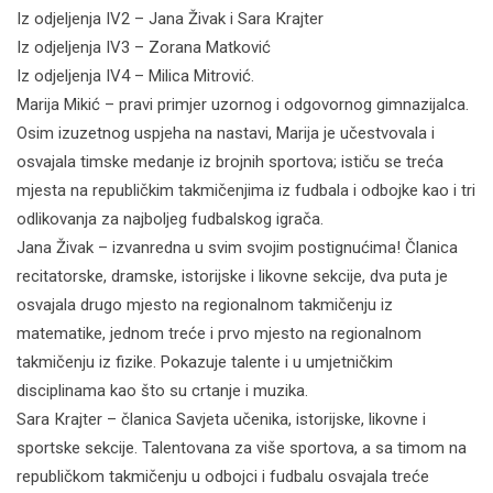
Iz odjeljenja IV2 – Jana Živak i Sara Кrajter
Iz odjeljenja IV3 – Zorana Matković
Iz odjeljenja IV4 – Milica Mitrović.
Marija Mikić – pravi primjer uzornog i odgovornog gimnazijalca.
Osim izuzetnog uspjeha na nastavi, Marija je učestvovala i
osvajala timske medanje iz brojnih sportova; ističu se treća
mjesta na republičkim takmičenjima iz fudbala i odbojke kao i tri
odlikovanja za najboljeg fudbalskog igrača.
Jana Živak – izvanredna u svim svojim postignućima! Članica
recitatorske, dramske, istorijske i likovne sekcije, dva puta je
osvajala drugo mjesto na regionalnom takmičenju iz
matematike, jednom treće i prvo mjesto na regionalnom
takmičenju iz fizike. Pokazuje talente i u umjetničkim
disciplinama kao što su crtanje i muzika.
Sara Кrajter – članica Savjeta učenika, istorijske, likovne i
sportske sekcije. Talentovana za više sportova, a sa timom na
republičkom takmičenju u odbojci i fudbalu osvajala treće