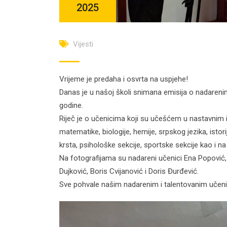
2025
Vijesti
Vrijeme je predaha i osvrta na uspjehe!
Danas je u našoj školi snimana emisija o nadareni
godine.
Riječ je o učenicima koji su učešćem u nastavnim i
matematike, biologije, hemije, srpskog jezika, istor
krsta, psihološke sekcije, sportske sekcije kao i n
Na fotografijama su nadareni učenici Ena Popović, J
Dujković, Boris Cvijanović i Doris Đurđević.
Sve pohvale našim nadarenim i talentovanim učen