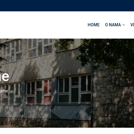
HOME
O NAMA
V
he
pjehe