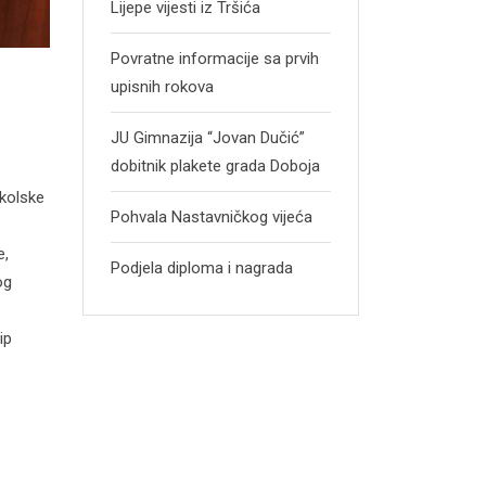
Lijepe vijesti iz Tršića
Povratne informacije sa prvih
upisnih rokova
JU Gimnazija “Jovan Dučić”
dobitnik plakete grada Doboja
školske
Pohvala Nastavničkog vijeća
e,
Podjela diploma i nagrada
og
ip