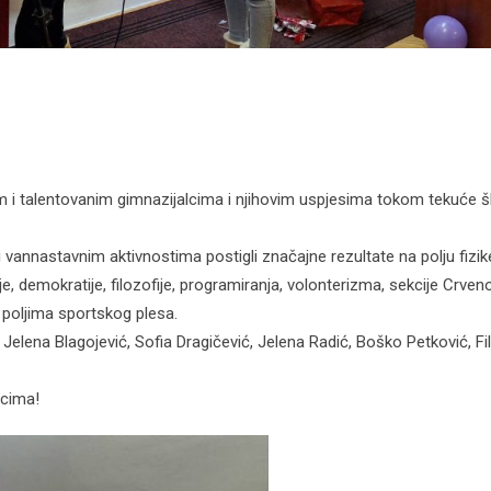
m i talentovanim gimnazijalcima i njihovim uspjesima tokom tekuće 
 vannastavnim aktivnostima postigli značajne rezultate na polju fizik
ije, demokratije, filozofije, programiranja, volonterizma, sekcije Crven
a poljima sportskog plesa.
elena Blagojević, Sofia Dragičević, Jelena Radić, Boško Petković, Fil
icima!