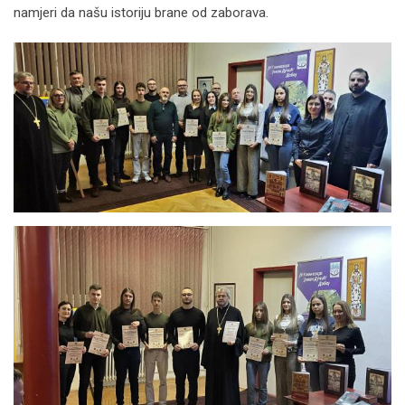
namjeri da našu istoriju brane od zaborava.