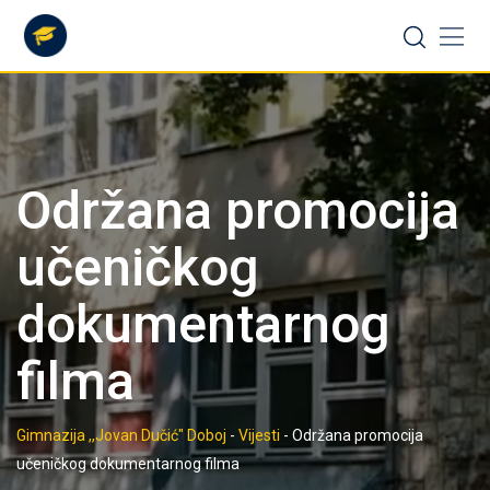
Skip
to
content
Održana promocija
učeničkog
dokumentarnog
filma
Gimnazija ,,Jovan Dučić" Doboj
-
Vijesti
-
Održana promocija
učeničkog dokumentarnog filma