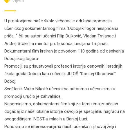
Vijesti
U prostorijama naše škole večeras je održana promocija
učeničkog dokumentarnog filma “Dobojski logor neispričana
priča…” čiji su autori učenici Filip Dujković, Vladan Trnjanac i
Andrej Stokić, a mentor profesorica Lindijana Trnjanac.
Dokumentarni film kreiran je povodom 110 godina od osnivanja
Dobojskog logora.
Promociji su prisustvovali profesori istorije osnovnih i srednjih
škola grada Doboja kao i učenici JU OŠ “Dositej Obradović”
Doboj.
Sveštenik Mirko Nikolić učenicima autorima i učesnicima u
promociji uručio je zahvalnice.
Napominjemo, dokumentarni film koji za temu ima značajan
događaj iz naše lokalne istorije osvojio je specijalnu nagradu na
ovogodišnjem INOST-u mladih u Banjoj Luci.
Ponosimo se interesovanjima naših učenika i njihovoj želji i