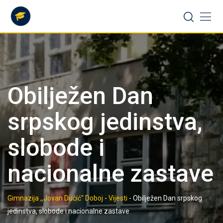
Skip
to
content
Obilježen Dan
srpskog jedinstva,
slobode i
nacionalne zastave
Gimnazija ,,Jovan Dučić" Doboj
-
Vijesti
-
Obilježen Dan srpskog
jedinstva, slobode i nacionalne zastave