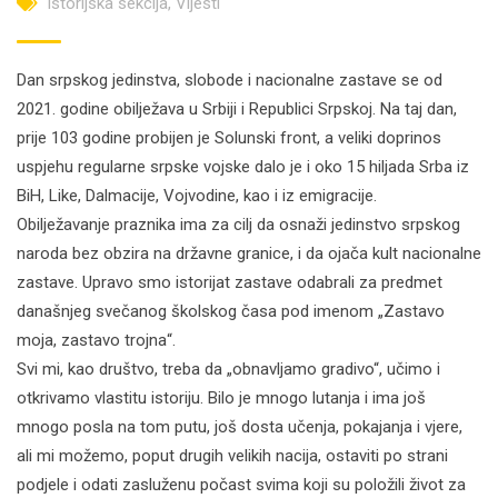
Istorijska sekcija
,
Vijesti
Dan srpskog jedinstva, slobode i nacionalne zastave se od
2021. godine obilježava u Srbiji i Republici Srpskoj. Na taj dan,
prije 103 godine probijen je Solunski front, a veliki doprinos
uspjehu regularne srpske vojske dalo je i oko 15 hiljada Srba iz
BiH, Like, Dalmacije, Vojvodine, kao i iz emigracije.
Obilježavanje praznika ima za cilj da osnaži jedinstvo srpskog
naroda bez obzira na državne granice, i da ojača kult nacionalne
zastave. Upravo smo istorijat zastave odabrali za predmet
današnjeg svečanog školskog časa pod imenom „Zastavo
moja, zastavo trojna“.
Svi mi, kao društvo, treba da „obnavljamo gradivo“, učimo i
otkrivamo vlastitu istoriju. Bilo je mnogo lutanja i ima još
mnogo posla na tom putu, još dosta učenja, pokajanja i vjere,
ali mi možemo, poput drugih velikih nacija, ostaviti po strani
podjele i odati zasluženu počast svima koji su položili život za