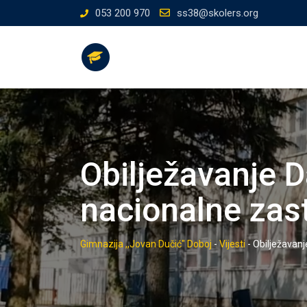
Skip
053 200 970
ss38@skolers.org
to
content
Obilježavanje D
nacionalne zas
Gimnazija ,,Jovan Dučić" Doboj
-
Vijesti
-
Obilježavanj