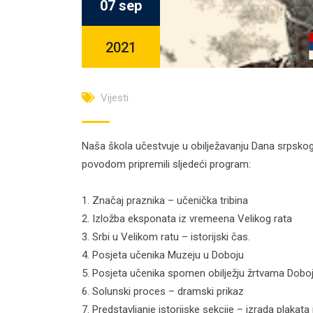
07 sep
2021
Vijesti
Naša škola učestvuje u obilježavanju Dana srpskog 
povodom pripremili sljedeći program:
1. Značaj praznika – učenička tribina
2. Izložba eksponata iz vremeena Velikog rata
3. Srbi u Velikom ratu – istorijski čas.
4. Posjeta učenika Muzeju u Doboju
5. Posjeta učenika spomen obilježju žrtvama Dobo
6. Solunski proces – dramski prikaz
7. Predstavljanje istorijske sekcije – izrada plakat