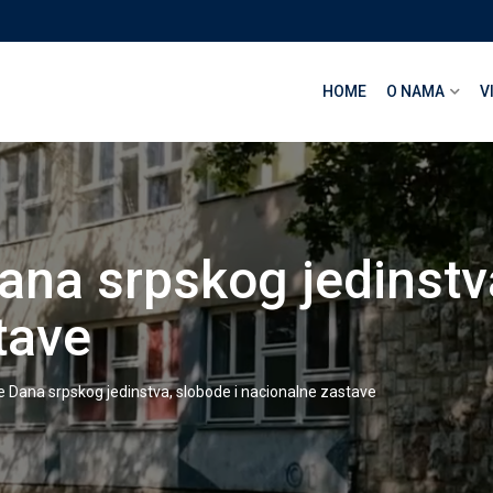
HOME
O NAMA
V
ana srpskog jedinstv
tave
e Dana srpskog jedinstva, slobode i nacionalne zastave