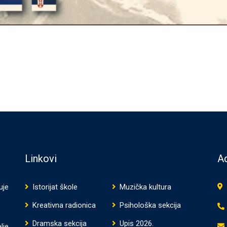
Linkovi
Ad
uje
Istorijat škole
Muzička kultura
Kreativna radionica
Psihološka sekcija
Dramska sekcija
Upis 2026.
lje