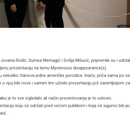
, Jovana Rodić, Sumea Memagić i Sofija Mišurić, pripremile su i održa
šljenu prezentaciju na temu Mysterious disappearance(s).
u nekoliko članova jedne američke porodice. Inače, priča sama po seb
 o njoj bile nove i samim tim učinile prezentaciju još zanimljivijom za
o je to sve izgledalo ali način prezentovanja je to uslovio.
entaciju koju će održati pred većom publikom i koja će sigurno biti j
nued…