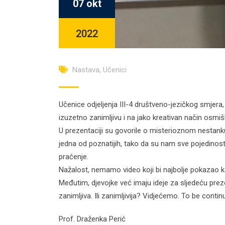
07 okt
2022
Nastava
,
Učenici
Učenice odjeljenja III-4 društveno-jezičkog smjera
izuzetno zanimljivu i na jako kreativan način osmi
U prezentaciji su govorile o misterioznom nestank
jedna od poznatijih, tako da su nam sve pojedinosti
praćenje.
Nažalost, nemamo video koji bi najbolje pokazao kak
Međutim, djevojke već imaju ideje za sljedeću prez
zanimljiva. Ili zanimljivija? Vidjećemo. To be conti
Prof. Draženka Perić