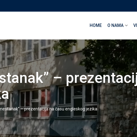
HOME
O NAMA
V
estanak” – prezentaci
ka
i nestanak” – prezentacija na času engleskog jezika