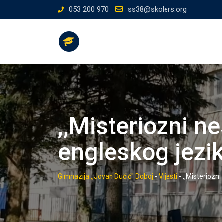
Skip
053 200 970
ss38@skolers.org
to
content
,,Misteriozni n
engleskog jezi
Gimnazija ,,Jovan Dučić" Doboj
-
Vijesti
-
,,Misteriozn