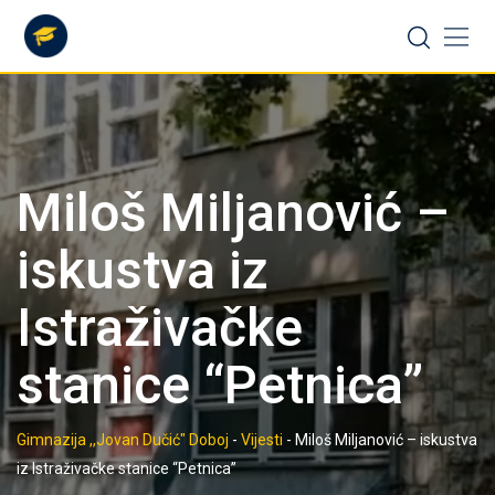
Skip
to
content
Miloš Miljanović –
iskustva iz
Istraživačke
stanice “Petnica”
Gimnazija ,,Jovan Dučić" Doboj
-
Vijesti
-
Miloš Miljanović – iskustva
iz Istraživačke stanice “Petnica”