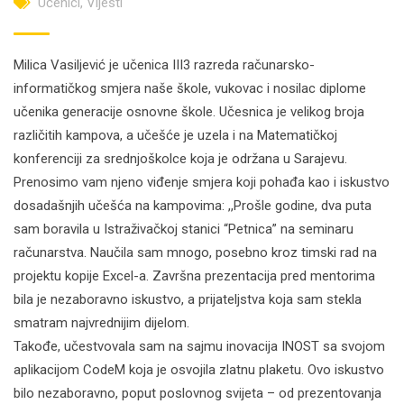
Učenici
,
Vijesti
Milica Vasiljević je učenica III3 razreda računarsko-
informatičkog smjera naše škole, vukovac i nosilac diplome
učenika generacije osnovne škole. Učesnica je velikog broja
različitih kampova, a učešće je uzela i na Matematičkoj
konferenciji za srednjoškolce koja je održana u Sarajevu.
Prenosimo vam njeno viđenje smjera koji pohađa kao i iskustvo
dosadašnjih učešća na kampovima: ,,Prošle godine, dva puta
sam boravila u Istraživačkoj stanici “Petnica” na seminaru
računarstva. Naučila sam mnogo, posebno kroz timski rad na
projektu kopije Excel-a. Završna prezentacija pred mentorima
bila je nezaboravno iskustvo, a prijateljstva koja sam stekla
smatram najvrednijim dijelom.
Takođe, učestvovala sam na sajmu inovacija INOST sa svojom
aplikacijom CodeM koja je osvojila zlatnu plaketu. Ovo iskustvo
bilo nezaboravno, poput poslovnog svijeta – od prezentovanja