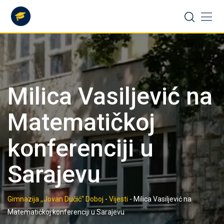
Skip
to
content
Milica Vasiljević na
Matematičkoj
konferenciji u
Sarajevu
Gimnazija ,,Jovan Dučić" Doboj
-
Vijesti
-
Milica Vasiljević na
Matematičkoj konferenciji u Sarajevu