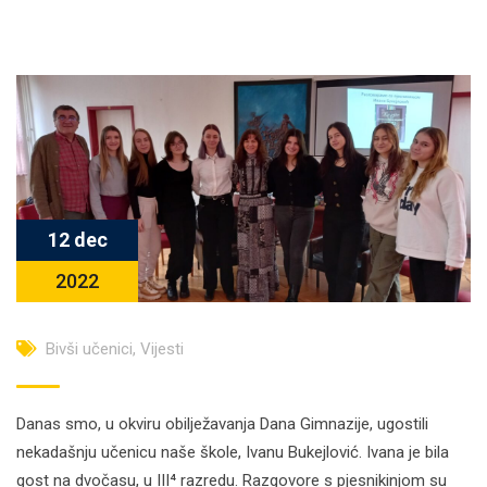
12 dec
2022
Bivši učenici
,
Vijesti
Danas smo, u okviru obilježavanja Dana Gimnazije, ugostili
nekadašnju učenicu naše škole, Ivanu Bukejlović. Ivana je bila
gost na dvočasu, u III⁴ razredu. Razgovore s pjesnikinjom su