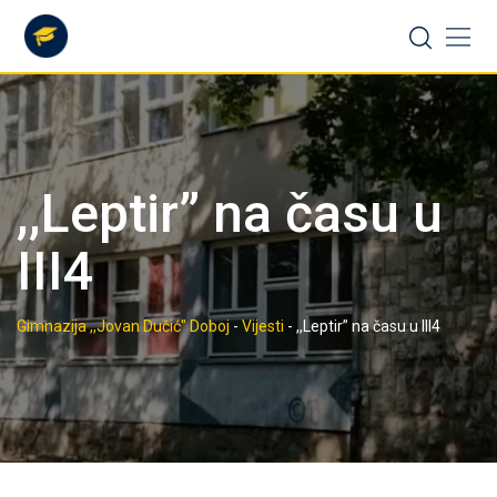
Skip
to
content
,,Leptir” na času u
III4
Gimnazija ,,Jovan Dučić" Doboj
-
Vijesti
-
,,Leptir” na času u III4