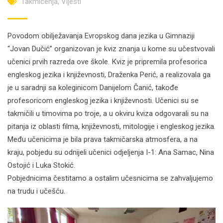
Takmičenja
,
Vijesti
Povodom obilježavanja Evropskog dana jezika u Gimnaziji
“Jovan Dučić” organizovan je kviz znanja u kome su učestvovali
učenici prvih razreda ove škole. Кviz je pripremila profesorica
engleskog jezika i književnosti, Draženka Perić, a realizovala ga
je u saradnji sa koleginicom Danijelom Čanić, takođe
profesoricom engleskog jezika i književnosti. Učenici su se
takmičili u timovima po troje, a u okviru kviza odgovarali su na
pitanja iz oblasti filma, književnosti, mitologije i engleskog jezika.
Među učenicima je bila prava takmičarska atmosfera, a na
kraju, pobjedu su odnijeli učenici odjeljenja I-1: Ana Samac, Nina
Ostojić i Luka Stokić.
Pobjednicima čestitamo a ostalim učesnicima se zahvaljujemo
na trudu i učešću.