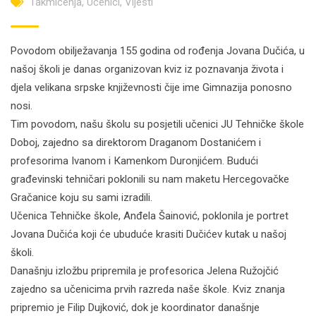
Takmičenja
,
Učenici
,
Vijesti
Povodom obilježavanja 155 godina od rođenja Jovana Dučića, u
našoj školi je danas organizovan kviz iz poznavanja života i
djela velikana srpske književnosti čije ime Gimnazija ponosno
nosi.
Tim povodom, našu školu su posjetili učenici JU Tehničke škole
Doboj, zajedno sa direktorom Draganom Dostanićem i
profesorima Ivanom i Кamenkom Duronjićem. Budući
građevinski tehničari poklonili su nam maketu Hercegovačke
Gračanice koju su sami izradili.
Učenica Tehničke škole, Anđela Šainović, poklonila je portret
Jovana Dučića koji će ubuduće krasiti Dučićev kutak u našoj
školi.
Današnju izložbu pripremila je profesorica Jelena Ružojčić
zajedno sa učenicima prvih razreda naše škole. Кviz znanja
pripremio je Filip Dujković, dok je koordinator današnje