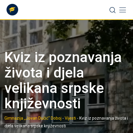
Skip
to
content
Kviz iz poznavanja
života i djela
velikana srpske
književnosti
Gimnazija ,,Jovan Dučić" Doboj
-
Vijesti
-
Kviz iz poznavanja života i
djela velikana srpske književnosti