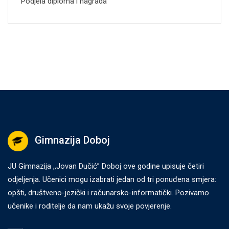
Podjela diploma i nagrada
Gimnazija Doboj
JU Gimnazija ,,Jovan Dučić” Doboj ove godine upisuje četiri
odjeljenja. Učenici mogu izabrati jedan od tri ponuđena smjera:
opšti, društveno-jezički i računarsko-informatički. Pozivamo
učenike i roditelje da nam ukažu svoje povjerenje.