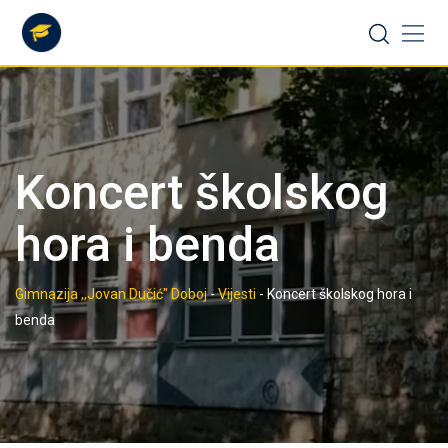
Skip
to
content
Koncert školskog
hora i benda
Gimnazija ,,Jovan Dučić" Doboj
-
Vijesti
-
Koncert školskog hora i
benda