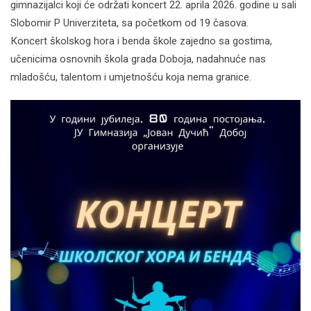
gimnazijalci koji će održati koncert 22. aprila 2026. godine u sali
Slobomir P Univerziteta, sa početkom od 19 časova.
Кoncert školskog hora i benda škole zajedno sa gostima,
učenicima osnovnih škola grada Doboja, nadahnuće nas
mladošću, talentom i umjetnošću koja nema granice.