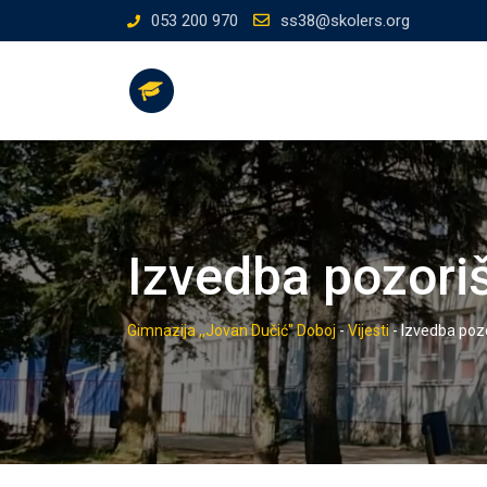
Skip
053 200 970
ss38@skolers.org
to
content
Izvedba pozori
Gimnazija ,,Jovan Dučić" Doboj
-
Vijesti
-
Izvedba poz