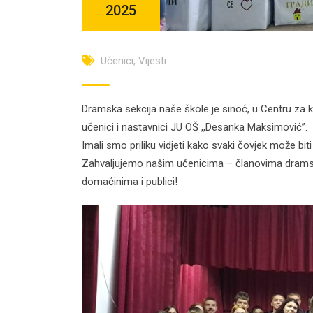
2025
Učenici
,
Vijesti
Dramska sekcija naše škole je sinoć, u Centru za ku
učenici i nastavnici JU OŠ ,,Desanka Maksimović”.
Imali smo priliku vidjeti kako svaki čovjek može bi
Zahvaljujemo našim učenicima – članovima dramske 
domaćinima i publici!