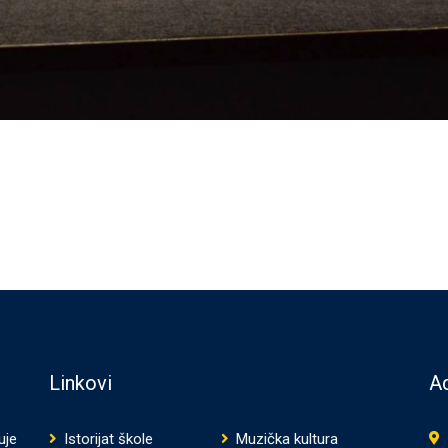
Linkovi
Ad
uje
Istorijat škole
Muzička kultura