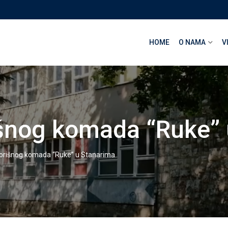
HOME
O NAMA
V
šnog komada “Ruke” 
orišnog komada “Ruke” u Stanarima