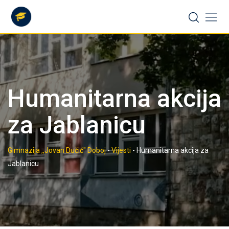
Skip
to
content
Humanitarna akcija
za Jablanicu
Gimnazija ,,Jovan Dučić" Doboj
-
Vijesti
-
Humanitarna akcija za
Jablanicu