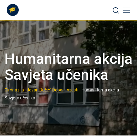
Skip
to
content
Humanitarna akcija
Savjeta učenika
Gimnazija ,,Jovan Dučić" Doboj
-
Vijesti
-
Humanitarna akcija
Savjeta učenika