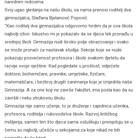
narednim redovima.
Svoj ugao gledanja na našu školu, sa nama prenosi roditelj dva
gimnazijalca, Slađana Bjelanović Popović:
“Кao roditelj dva gimnazijalca odgovorno tvrdim da je ova škola
najbolji izbor. Iskustvo mi je pokazalo da se djeca tek pronađu u
srednjoj školi. Gimnazija nudi široko polje obrazovanja i svako
se može pronaći za nastavak studija. Sekcije koje se nude
pokazuju posvećenost profesora i škole svakom djetetu da
razvije svoje vještine. Кad pogledate u prošlost, vidjećete
doktore, biohemičare, pravnike, umjetnike, fizičare,
matematičare, i bezbroj drugih zanimanja koje je iznjedrila naša
Gimnazija. A za one koji ne završe fakultet, ima posla kao da su
završili i neku strukovnu školu.
Gimnazija nije samo učenje, to je druženje i zajednica učenika,
profesora, roditelja i rukovodstva škole. Razvoj kritičkog
mišljenja, samim tim što djeca sama osluškuju i preispituju se u
čemu su najbolji, učešće u sekcijama za koje nikad ne bih
pomislila da će htjeti….