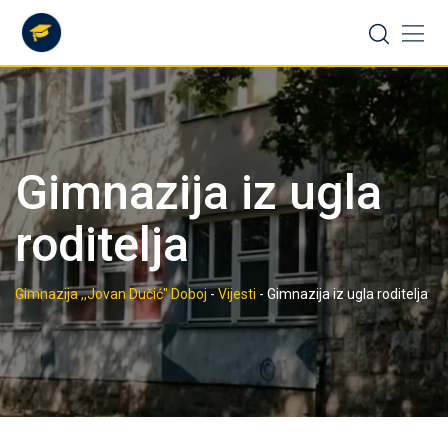
Skip
to
content
Gimnazija iz ugla
roditelja
Gimnazija ,,Jovan Dučić" Doboj
-
Vijesti
-
Gimnazija iz ugla roditelja