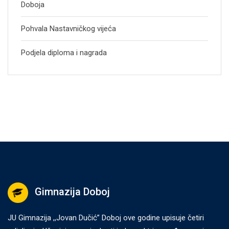
Doboja
Pohvala Nastavničkog vijeća
Podjela diploma i nagrada
Gimnazija Doboj
JU Gimnazija ,,Jovan Dučić” Doboj ove godine upisuje četiri