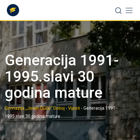
Skip
to
content
Generacija 1991-
1995.slavi 30
godina mature
Gimnazija ,,Jovan Dučić" Doboj
-
Vijesti
-
Generacija 1991-
1995.slavi 30 godina mature