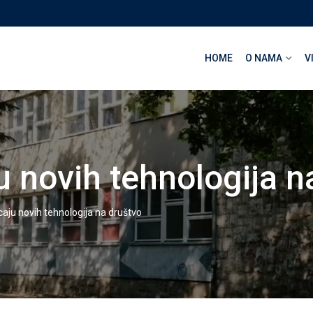
HOME
O NAMA
V
u novih tehnologija n
caju novih tehnologija na društvo