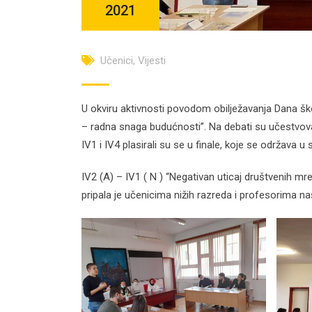
2021
Učenici
,
Vijesti
U okviru aktivnosti povodom obilježavanja Dana ško
– radna snaga budućnosti”. Na debati su učestvoval
IV1 i IV4 plasirali su se u finale, koje se održava u
IV2 (A) – IV1 ( N ) “Negativan uticaj društvenih mr
pripala je učenicima nižih razreda i profesorima na