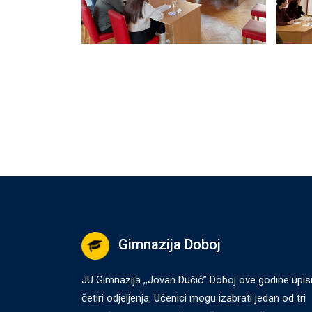
Gimnazija Doboj
JU Gimnazija ,,Jovan Dučić” Doboj ove godine upis
četiri odjeljenja. Učenici mogu izabrati jedan od tri