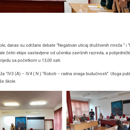
le, danas su održane debate “Negativan uticaj društvenih mreža ” i 
e četiri ekipe sastavljene od učenika završnih razreda, a pobjednički
 srijedu sa početkom u 13,00 sati.
eža “IV3 (A) – IV4 ( N ) “Roboti – radna snaga budućnosti”. Uloga publ
še škole.