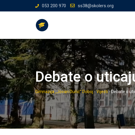
Skip
053 200 970
ss38@skolers.org
to
content
Debate o uticaj
Gimnazija ,,Jovan Dučić" Doboj
-
Vijesti
-
Debate o uti