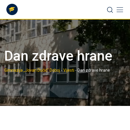
Skip
to
content
Dan zdrave hrane
Gimnazija ,,Jovan Dučić" Doboj
-
Vijesti
-
Dan zdrave hrane