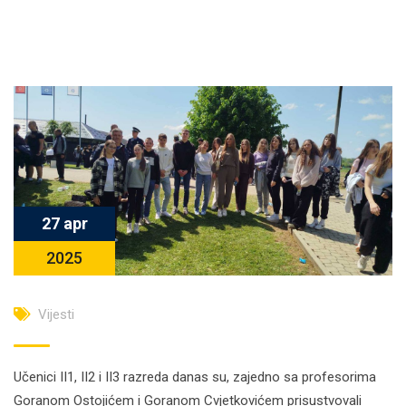
27 apr
2025
Vijesti
Učenici II1, II2 i II3 razreda danas su, zajedno sa profesorima
Goranom Ostojićem i Goranom Cvjetkovićem prisustvovali