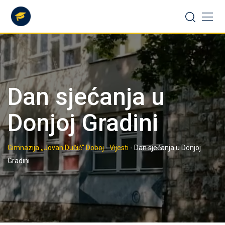
Skip
to
content
Dan sjećanja u
Donjoj Gradini
Gimnazija ,,Jovan Dučić" Doboj
-
Vijesti
-
Dan sjećanja u Donjoj
Gradini