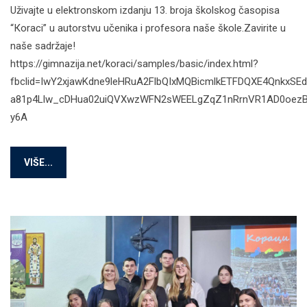
Uživajte u elektronskom izdanju 13. broja školskog časopisa
“Кoraci” u autorstvu učenika i profesora naše škole.Zavirite u
naše sadržaje!
https://gimnazija.net/koraci/samples/basic/index.html?
fbclid=IwY2xjawKdne9leHRuA2FlbQIxMQBicmlkETFDQXE4QnkxSE
a81p4Llw_cDHua02uiQVXwzWFN2sWEELgZqZ1nRrnVR1AD0oezB
y6A
VIŠE...