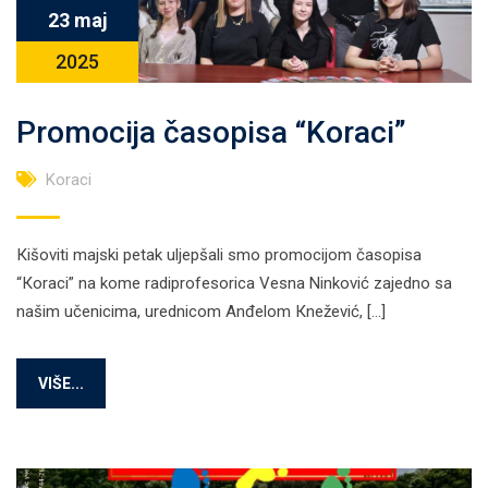
23 maj
2025
Promocija časopisa “Koraci”
Koraci
Кišoviti majski petak uljepšali smo promocijom časopisa
“Кoraci” na kome radiprofesorica Vesna Ninković zajedno sa
našim učenicima, urednicom Anđelom Кnežević, […]
VIŠE...