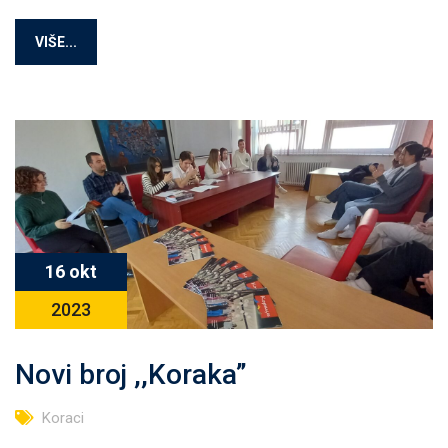
VIŠE...
16 okt
2023
Novi broj ,,Koraka”
Koraci