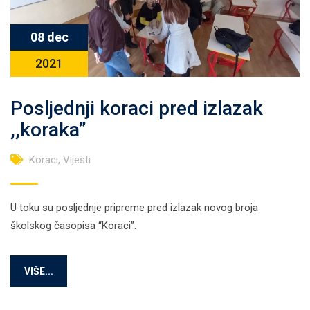
08 dec
2021
Posljednji koraci pred izlazak
,,koraka”
Koraci
,
Vijesti
U toku su posljednje pripreme pred izlazak novog broja
školskog časopisa “Koraci”.
VIŠE...