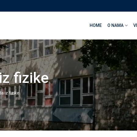
HOME
O NAMA
V
z fizike
a iz fizike