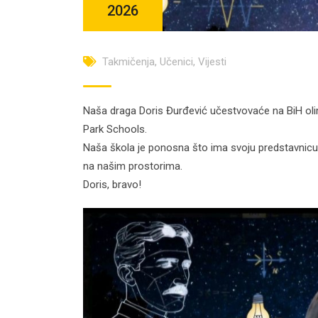
2026
Takmičenja
,
Učenici
,
Vijesti
Naša draga Doris Đurđević učestvovaće na BiH olimpi
Park Schools.
Naša škola je ponosna što ima svoju predstavnicu 
na našim prostorima.
Doris, bravo!