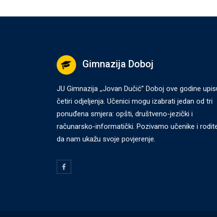
Gimnazija Doboj
JU Gimnazija ,,Jovan Dučić” Doboj ove godine upis
četiri odjeljenja. Učenici mogu izabrati jedan od tri
ponuđena smjera: opšti, društveno-jezički i
računarsko-informatički. Pozivamo učenike i rodite
da nam ukažu svoje povjerenje.