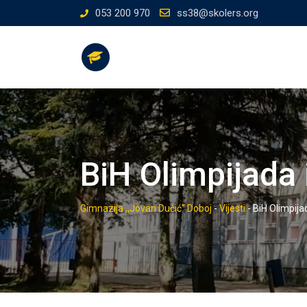
Skip
053 200 970
ss38@skolers.org
to
content
BiH Olimpijada i
Gimnazija ,,Jovan Dučić" Doboj
-
Vijesti
-
BiH Olimpijad