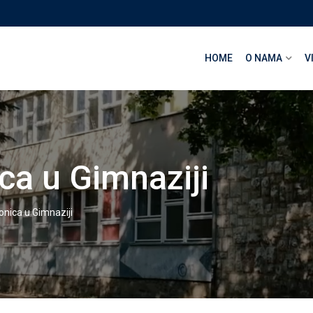
HOME
O NAMA
V
ca u Gimnaziji
onica u Gimnaziji