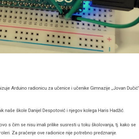
uje Arduino radionicu za učenice i učenike Gimnazije ,,Jovan Dučić
nik naše škole Danijel Despotović i njegov kolega Haris Hadžić.
o s čim se nisu imali prilike susresti u toku školovanja, tj. kako se
roleri. Za praćenje ove radionice nije potrebno predznanje.