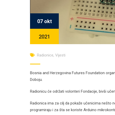
07 okt
2021
Radionice
,
Vijesti
Bosnia and Herzegovina Futures Foundation organiz
Doboju.
Radionicu će održati volonteri Fondacije, bivši uče
Radionica ima za cilj da pokaže učenicima nešto nov
programiraju i za šta se koriste Arduino mikrokont