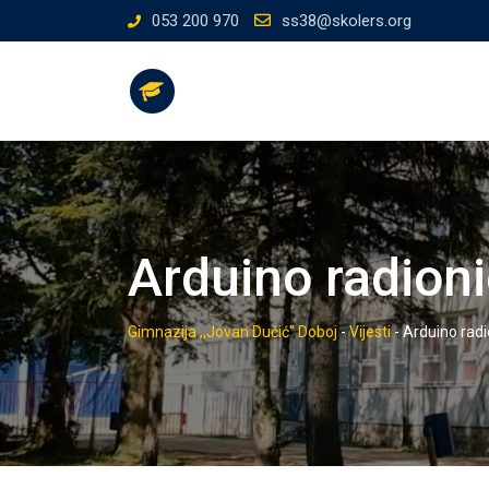
Skip
053 200 970
ss38@skolers.org
to
content
Arduino radioni
Gimnazija ,,Jovan Dučić" Doboj
-
Vijesti
-
Arduino radi