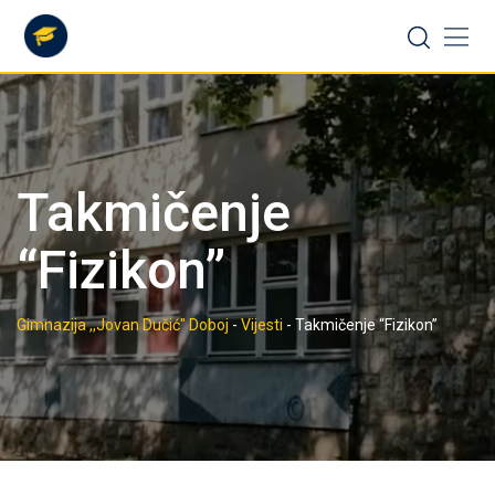
Skip
to
content
Takmičenje
“Fizikon”
Gimnazija ,,Jovan Dučić" Doboj
-
Vijesti
-
Takmičenje “Fizikon”