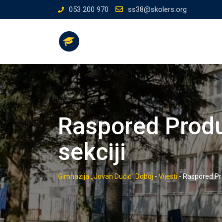
Skip
053 200 970
ss38@skolers.org
to
content
Raspored Produ
sekciji
Gimnazija ,,Jovan Dučić" Doboj
-
Vijesti
-
Raspored Pro