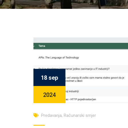
18 sep
2024
Predavanja
,
Računarski smjer