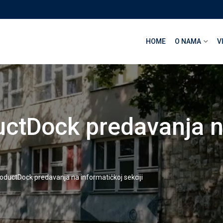
HOME
O NAMA
V
ctDock predavanja n
ductDock predavanja na informatičkoj sekciji