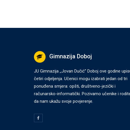
Gimnazija Doboj
JU Gimnazija ,,Jovan Dučić” Doboj ove godine upis
četiri odjeljenja. Učenici mogu izabrati jedan od tri
ponuđena smjera: opšti, društveno-jezički i
računarsko-informatički. Pozivamo učenike i rodite
da nam ukažu svoje povjerenje.