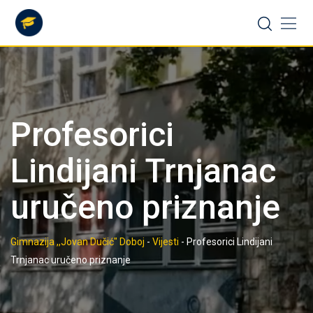
Skip
to
content
Profesorici
Lindijani Trnjanac
uručeno priznanje
Gimnazija ,,Jovan Dučić" Doboj
-
Vijesti
-
Profesorici Lindijani
Trnjanac uručeno priznanje