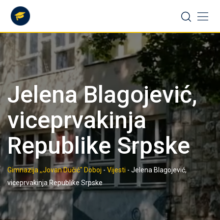
Skip
to
content
Jelena Blagojević,
viceprvakinja
Republike Srpske
Gimnazija ,,Jovan Dučić" Doboj
-
Vijesti
-
Jelena Blagojević,
viceprvakinja Republike Srpske