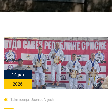
14 jun
2026
Takmičenja
,
Učenici
,
Vijesti