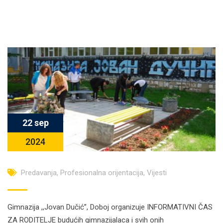
22 sep
2024
Predavanja
,
Profesionalna orijentacija
,
Vijesti
Gimnazija ,,Jovan Dučić”, Doboj organizuje INFORMATIVNI ČAS
ZA RODITELJE budućih gimnazijalaca i svih onih