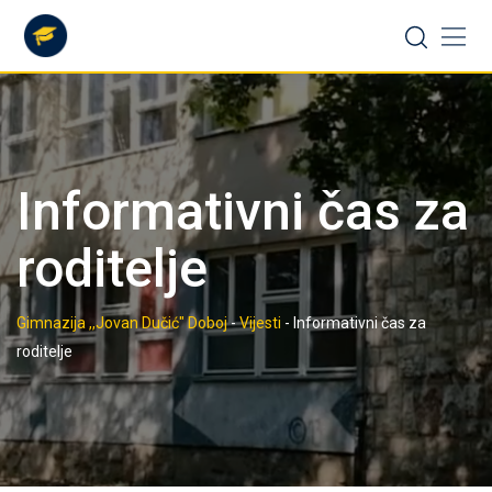
Skip
to
content
Informativni čas za
roditelje
Gimnazija ,,Jovan Dučić" Doboj
-
Vijesti
-
Informativni čas za
roditelje