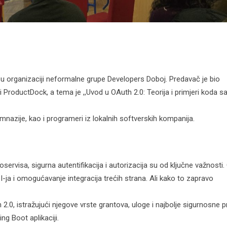
” u organizaciji neformalne grupe Developers Doboj. Predavač je bio
ProductDock, a tema je ,,Uvod u OAuth 2.0: Teorija i primjeri koda s
Gimnazije, kao i programeri iz lokalnih softverskih kompanija.
servisa, sigurna autentifikacija i autorizacija su od ključne važnosti
-ja i omogućavanje integracija trećih strana. Ali kako to zapravo
 2.0, istražujući njegove vrste grantova, uloge i najbolje sigurnosne p
ng Boot aplikaciji.