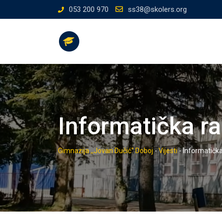
Skip
053 200 970
ss38@skolers.org
to
content
Informatička ra
Gimnazija ,,Jovan Dučić" Doboj
-
Vijesti
-
Informatička