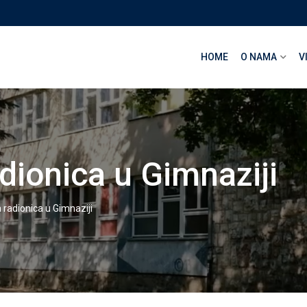
HOME
O NAMA
V
dionica u Gimnaziji
 radionica u Gimnaziji