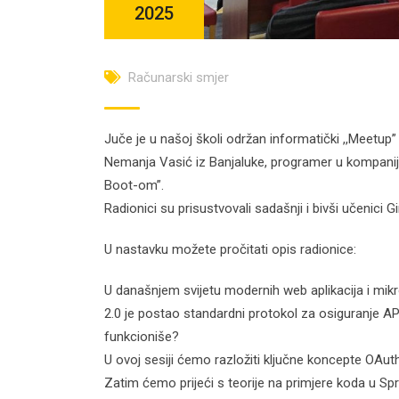
2025
Računarski smjer
Juče je u našoj školi održan informatički ,,Meetup
Nemanja Vasić iz Banjaluke, programer u kompaniji 
Boot-om”.
Radionici su prisustvovali sadašnji i bivši učenici 
U nastavku možete pročitati opis radionice:
U današnjem svijetu modernih web aplikacija i mikro
2.0 je postao standardni protokol za osiguranje API
funkcioniše?
U ovoj sesiji ćemo razložiti ključne koncepte OAuth
Zatim ćemo prijeći s teorije na primjere koda u Spri