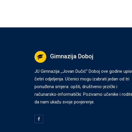
Gimnazija Doboj
JU Gimnazija ,,Jovan Dučić” Doboj ove godine upis
četiri odjeljenja. Učenici mogu izabrati jedan od tri
ponuđena smjera: opšti, društveno-jezički i
računarsko-informatički. Pozivamo učenike i rodite
da nam ukažu svoje povjerenje.