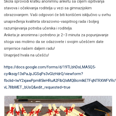
Škola sprovodi kratku anonimnu anketu sa ciljem ispitivanja
stavova i očekivanja roditelja u vezi sa gimnazijskim
obrazovanjem. Vaši odgovori će biti korišćeni isključivo u svrhu
unapređenja kvaliteta obrazovno-vaspitnog rada i boljeg
razumijevanja potreba učenika i roditelja.
Anketa je anonimna i potrebno je 2–3 minuta za popunjavanje
stoga vas molimo da se odazovete i svojim učešćem date
smjernice našem daljem radu!
Unaprijed hvala na učešću!
https://docs.google.com/forms/d/19TLbhDsLMA5Q5-
cy4ksqy13xPaJpJGSqPs3vGlzHdrQ/viewform?
fbclid=IwY2xjawPpm85leHRuA2FlbQIxMQBicmlkETFqNTRXWF
vL7llIbMET_bUsQ&edit_requested=true